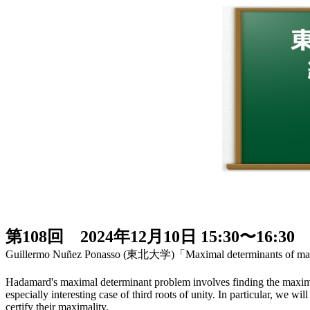
第108回 2024年12月10日 15:30〜16:30
Guillermo Nuñez Ponasso (東北大学)「Maximal determinants of matrice
Hadamard's maximal determinant problem involves finding the maximum p
especially interesting case of third roots of unity. In particular, we 
certify their maximality.